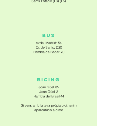
Sants Estació (L3) (L5)
BUS
Avda. Madrid: 54
Cr. de Sants: D20
Rambla de Badal: 70
BICING
Joan Güell 85
Joan Güell 2
Rambla del Brasil 44
Si vens amb la teva pròpia bici, tenim
aparcabicis a dins!