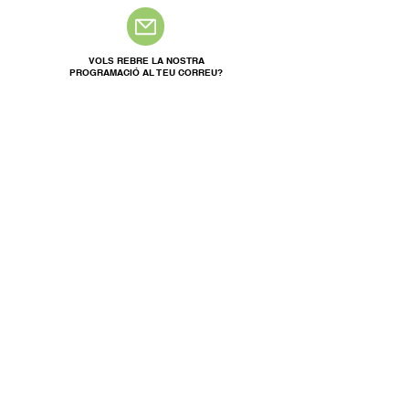
VOLS REBRE LA NOSTRA
PROGRAMACIÓ AL TEU CORREU?
ENVIAR
CONTACTE
Rosés 46
08028 Sants
Barcelona
info@laiguanacultura.cat
609 487 263